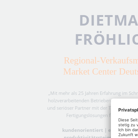
DIETM
FRÖHLI
Regional-Verkaufs
Market Center Deut
„Mit mehr als 25 Jahren Erfahrung im Sc
holzverarbeitenden Betrieben kann ich Ihn
und seriöser Partner mit der Technologie
Fertigungslösungen für Ihren Betr
kundenorientiert | effizient | qu
produktivitätssteigernd | zukun