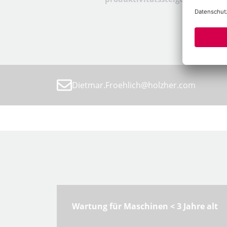
Dietmar.Froehlich@holzher.com
Wartung für Maschinen < 3 Jahre alt