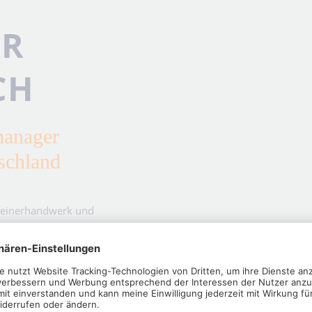
AR
CH
manager
schland
hreinerhandwerk und
en als zuverlässiger
 von HOLZ-HER ideale
ieb bieten.“
alitäts- und
ftsträchtig