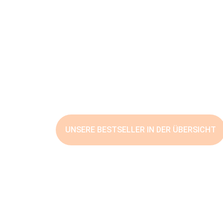
LOKAL FÜ
KOMPETENTER SER
DIENSTLEISTUNGSA
UNSERE BESTSELLER IN DER ÜBERSICHT