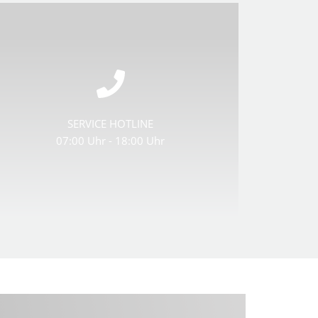
Unsere Hotline ist von 07:00 Uhr bis
18:00 Uhr für Sie da. Unsere Priorität:
Erreichbarkeit und kurze Wartezeiten zu
den regulären Geschäftszeiten.
SERVICE HOTLINE
07:00 Uhr - 18:00 Uhr
Auch Servicetechniker für Wartungen und
Reparaturen sind hierüber jederzeit
buchbar.