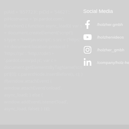
Social Media
piAId = '857723'; piCId = '54621';
piHostname = 'pi.pardot.com';
/holzher.gmbh
(function() { function async_load(){ var s
= document.createElement('script');
/hoIzhervideos
s.type = 'text/javascript'; s.src = ('https:'
== document.location.protocol ?
/holzher_gmbh
'https://pi' : 'http://cdn') +
'.pardot.com/pd.js'; var c =
/company/holz-he
document.getElementsByTagName('scri
pt')[0]; c.parentNode.insertBefore(s, c); }
if(window.attachEvent) {
window.attachEvent('onload',
async_load); } else {
window.addEventListener('load',
async_load, false); } })();