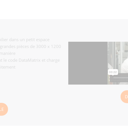
lier dans un petit espace
 grandes pièces de 3000 x 1200
 manière
t le code DataMatrix et charge
itement
D
LE