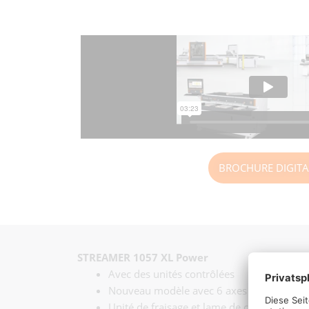
BROCHURE DIGITA
STREAMER 1057 XL Power
Avec des unités contrôlées
Nouveau modèle avec 6 axes NC
Unité de fraisage et lame de coupe