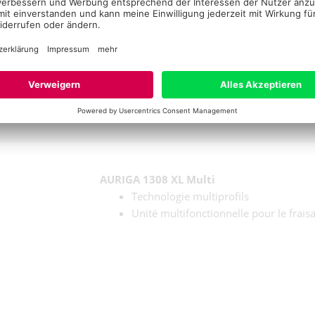
AURIGA 1308 XL Multi
Technologie multiprofils
Unité multifonctionnelle pour le fraisa