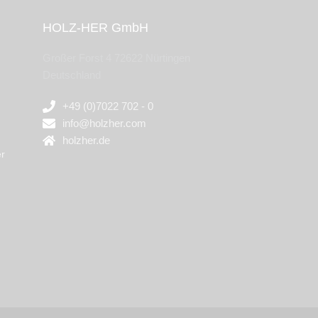
HOLZ-HER GmbH
Großer Forst 4 72622 Nürtingen
Deutschland
+49 (0)7022 702 - 0
info@holzher.com
holzher.de
r