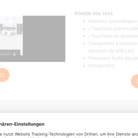
POWER-PIN 7605
Insertion automatique 
• Tourillons pré-encollé
• Tourillons de diame
Chargement à plusieurs 
équipées de VISE LED.
Placement facile des pi
Autoportant
LE