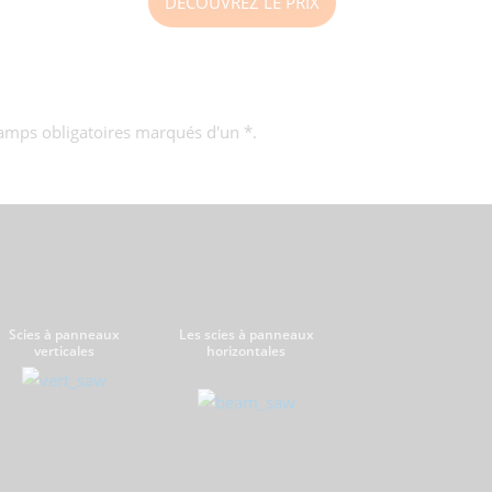
DÉCOUVREZ LE PRIX
hamps obligatoires marqués d'un *.
Scies à panneaux
Les scies à panneaux
verticales
horizontales